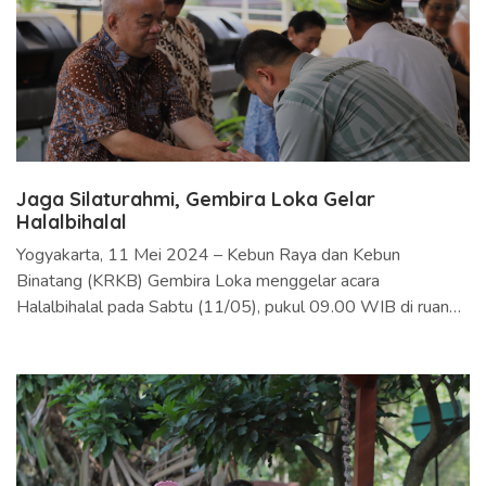
Jaga Silaturahmi, Gembira Loka Gelar
Halalbihalal
Yogyakarta, 11 Mei 2024 – Kebun Raya dan Kebun
Binatang (KRKB) Gembira Loka menggelar acara
Halalbihalal pada Sabtu (11/05), pukul 09.00 WIB di ruang
pertemuan Mayang Tirta. Acara ini dihadiri oleh K.G.P.A.A
Paku Alam X selaku pembina Yayasan Gembira Loka,
pimpinan Yayasan Gembira Loka, Manajemen Gembira Loka
berserta seluruh karyawan Gembira Loka. Diadakannya acara
ini, bertujuan untuk menjalin silaturahmi antara pimpinan
Yayasan Gembira Loka dengan seluruh karyawan Gembira