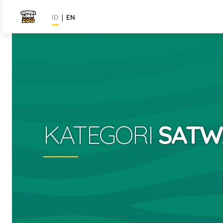
|
ID
EN
KATEGORI
SATW