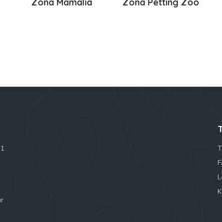
Zona Mamalia
Zona Petting Zoo
71
T
F
L
K
ur