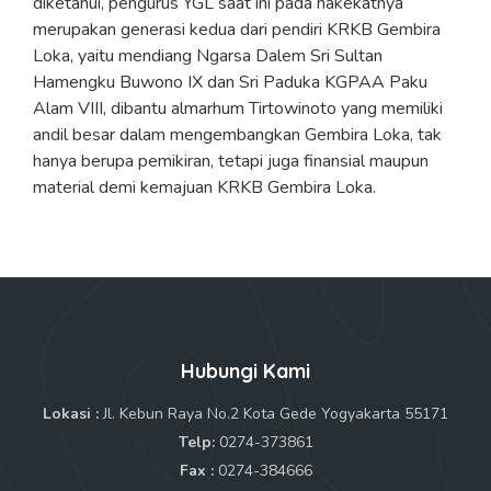
diketahui, pengurus YGL saat ini pada hakekatnya
merupakan generasi kedua dari pendiri KRKB Gembira
Loka, yaitu mendiang Ngarsa Dalem Sri Sultan
Hamengku Buwono IX dan Sri Paduka KGPAA Paku
Alam VIII, dibantu almarhum Tirtowinoto yang memiliki
andil besar dalam mengembangkan Gembira Loka, tak
hanya berupa pemikiran, tetapi juga finansial maupun
material demi kemajuan KRKB Gembira Loka.
Hubungi Kami
Lokasi :
Jl. Kebun Raya No.2 Kota Gede Yogyakarta 55171
Telp:
0274-373861
Fax :
0274-384666