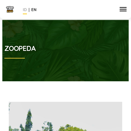
|
ID
EN
ZOOPEDA