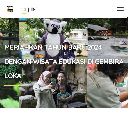
|
ID
EN
MERIAHKAN TAHUN BARU 2024
DENGAN WISATA EDUKASI DI GEMBIRA
LOKA