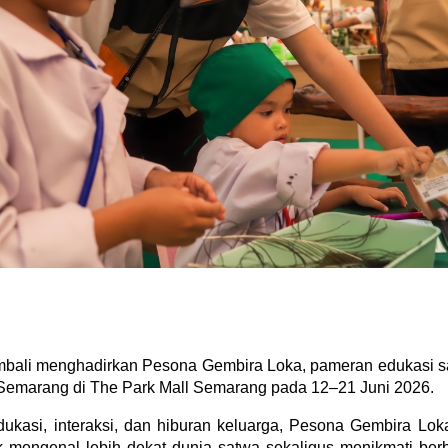
bali menghadirkan Pesona Gembira Loka, pameran edukasi satw
emarang di The Park Mall Semarang pada 12–21 Juni 2026. 
kasi, interaksi, dan hiburan keluarga, Pesona Gembira Lok
 mengenal lebih dekat dunia satwa sekaligus menikmati berba