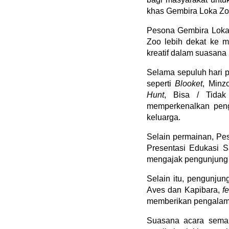
khas Gembira Loka Zo
Pesona Gembira Loka
Zoo lebih dekat ke ma
kreatif dalam suasana
Selama sepuluh hari 
seperti 
Blooket
, Minz
Hunt
, Bisa / Tidak 
memperkenalkan peng
keluarga.
Selain permainan, Pe
Presentasi Edukasi S
mengajak pengunjung 
Selain itu, pengunjung
Aves dan Kapibara, 
f
memberikan pengalama
Suasana acara semak