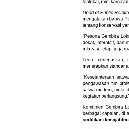
teatrikal, mini karnaval
Head of Public Relat
mengatakan bahwa Pes
tentang konservasi y
“Pesona Gembira Loka
dekat, interaktif, d
rekreasi, tetapi juga 
Leon menegaskan, m
menerapkan standar 
a
“Kesejahteraan satwa
pengawasan tim profe
satwa modern, mulai d
kegiatan berlangsung,”
Komitmen Gembira Lok
berbagai capaian, di 
sertifikasi kesejaht