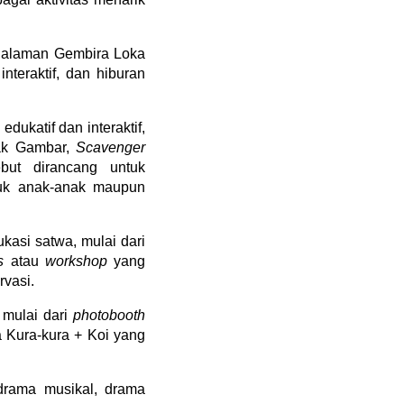
alaman Gembira Loka 
teraktif, dan hiburan 
 
edukatif dan interaktif, 
ak Gambar, 
Scavenger 
but dirancang untuk 
uk anak-anak maupun 
si satwa, mulai dari 
s
 atau 
workshop 
yang 
rvasi.
 mulai dari 
photobooth 
 Kura-kura + Koi yang 
rama musikal, drama 