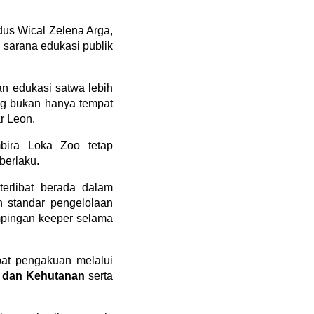
us Wical Zelena Arga, 
arana edukasi publik 
 edukasi satwa lebih 
g bukan hanya tempat 
r Leon.
ira Loka Zoo tetap 
berlaku.
erlibat berada dalam 
 standar pengelolaan 
mpingan keeper selama 
at pengakuan melalui 
p dan Kehutanan
 serta 