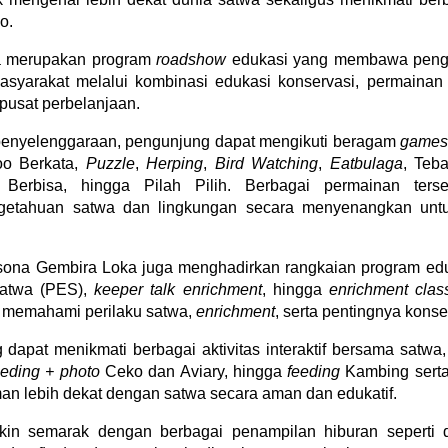
o.
 merupakan program 
roadshow
 edukasi yang membawa peng
syarakat melalui kombinasi edukasi konservasi, permainan in
 pusat perbelanjaan.
penyelenggaraan, pengunjung dapat mengikuti beragam 
games
oo Berkata, 
Puzzle
, 
Herping
, 
Bird Watching
, 
Eatbulaga
, Teb
Berbisa, hingga Pilah Pilih. Berbagai permainan terse
etahuan satwa dan lingkungan secara menyenangkan unt
sona Gembira Loka juga menghadirkan rangkaian program eduka
atwa (PES), 
keeper talk enrichment
, hingga 
enrichment clas
memahami perilaku satwa, 
enrichment
, serta pentingnya konse
 dapat menikmati berbagai aktivitas interaktif bersama satwa,
eeding + photo
 Ceko dan Aviary, hingga 
feeding 
Kambing serta
n lebih dekat dengan satwa secara aman dan edukatif.
in semarak dengan berbagai penampilan hiburan seperti d