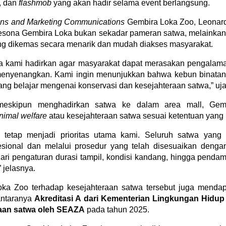
, dan 
flashmob 
yang akan hadir selama event berlangsung.
ions and Marketing Communications
 Gembira Loka Zoo, Leonard
ona Gembira Loka bukan sekadar pameran satwa, melainkan s
ang dikemas secara menarik dan mudah diakses masyarakat.
 kami hadirkan agar masyarakat dapat merasakan pengalaman
an menyenangkan. Kami ingin menunjukkan bahwa kebun binatan
ruang belajar mengenai konservasi dan kesejahteraan satwa,” uja
eskipun menghadirkan satwa ke dalam area mall, Gemb
nimal welfare
 atau kesejahteraan satwa sesuai ketentuan yang 
 tetap menjadi prioritas utama kami. Seluruh satwa yang t
sional dan melalui prosedur yang telah disesuaikan dengan
ari pengaturan durasi tampil, kondisi kandang, hingga penda
 jelasnya.
a Zoo terhadap kesejahteraan satwa tersebut juga mendap
antaranya 
Akreditasi A dari Kementerian Lingkungan Hidu
eraan satwa oleh SEAZA
 pada tahun 2025.