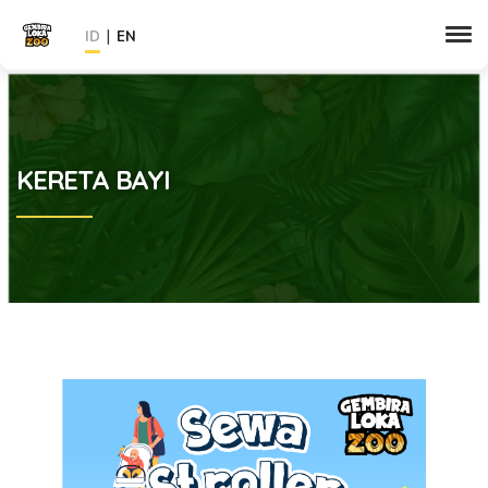
|
ID
EN
KERETA BAYI